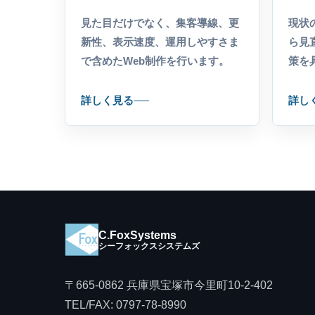
見た目だけでなく、集客導線、更
現状
新性、表示速度、運用しやすさま
ら見
で含めたWeb制作を行います。
策を
詳しく見る
詳し
C.FoxSystems
シーフォックスシステムズ
〒665-0862 兵庫県宝塚市今里町10-2-402
TEL/FAX:
0797-78-8990