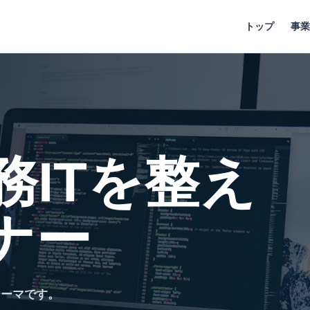
トップ
事業
務ITを整え
ナー
テーマです。